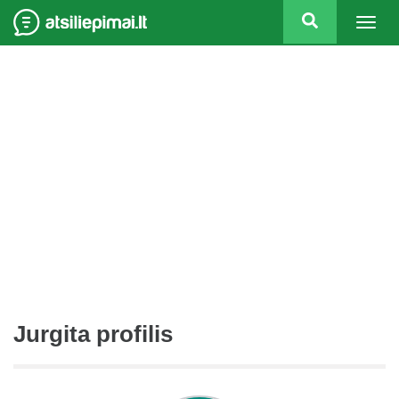
Togg
navig
Jurgita profilis