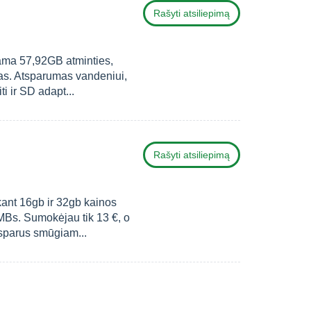
Rašyti atsiliepimą
nama 57,92GB atminties,
as. Atsparumas vandeniui,
i ir SD adapt...
Rašyti atsiliepimą
ant 16gb ir 32gb kainos
MBs. Sumokėjau tik 13 €, o
tsparus smūgiam...