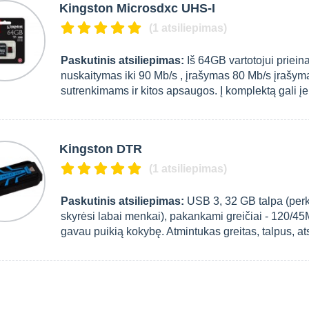
Kingston Microsdxc UHS-I
(1 atsiliepimas)
Paskutinis atsiliepimas:
Iš 64GB vartotojui priei
nuskaitymas iki 90 Mb/s , įrašymas 80 Mb/s įrašym
sutrenkimams ir kitos apsaugos. Į komplektą gali įeit
Kingston DTR
(1 atsiliepimas)
Paskutinis atsiliepimas:
USB 3, 32 GB talpa (perk
skyrėsi labai menkai), pakankami greičiai - 120/45
gavau puikią kokybę. Atmintukas greitas, talpus, a