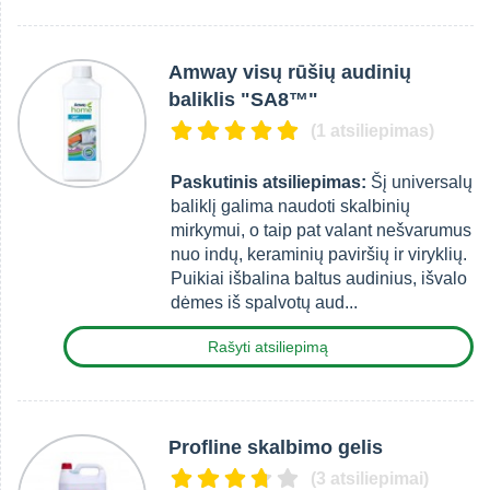
Amway visų rūšių audinių
baliklis "SA8™"
(1 atsiliepimas)
Paskutinis atsiliepimas:
Šį universalų
baliklį galima naudoti skalbinių
mirkymui, o taip pat valant nešvarumus
nuo indų, keraminių paviršių ir viryklių.
Puikiai išbalina baltus audinius, išvalo
dėmes iš spalvotų aud...
Rašyti atsiliepimą
Profline skalbimo gelis
(3 atsiliepimai)