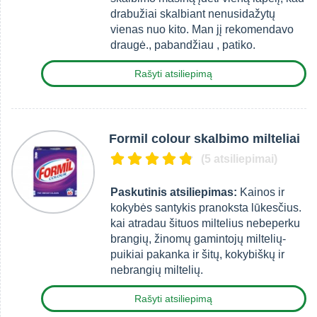
drabužiai skalbiant nenusidažytų
vienas nuo kito. Man jį rekomendavo
draugė., pabandžiau , patiko.
Rašyti atsiliepimą
Formil colour skalbimo milteliai
(5 atsiliepimai)
Paskutinis atsiliepimas:
Kainos ir
kokybės santykis pranoksta lūkesčius.
kai atradau šituos miltelius nebeperku
brangių, žinomų gamintojų miltelių-
puikiai pakanka ir šitų, kokybiškų ir
nebrangių miltelių.
Rašyti atsiliepimą