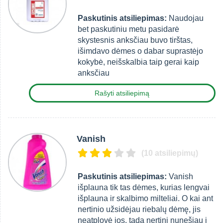
Paskutinis atsiliepimas:
Naudojau
bet paskutiniu metu pasidarė
skystesnis anksčiau buvo tirštas,
išimdavo dėmes o dabar suprastėjo
kokybė, neišskalbia taip gerai kaip
anksčiau
Rašyti atsiliepimą
Vanish
(10 atsiliepimų)
Paskutinis atsiliepimas:
Vanish
išplauna tik tas dėmes, kurias lengvai
išplauna ir skalbimo milteliai. O kai ant
nertinio užsidėjau riebalų dėmę, jis
neatplovė jos, tada nertinį nunešiau į