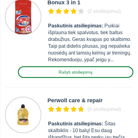
Bonux 3 in 1
(2 atsiliepimai)
Paskutinis atsiliepimas:
Puikiai
išplauna tiek spalvotus, tiek baltus
drabužius. Geras kvapas po skalbimo.
Taip pat didelis pliusas, jog nepalieka
nuosėdų ant tamsių kelnių ar treningų.
Rekomenduoju, ypač jeigu y...
Rašyti atsiliepimą
Perwoll care & repair
(4 atsiliepimai)
Paskutinis atsiliepimas:
Šitas
skalbiklis - 10 balų! Esu daug
išbandžius, bet šitą perku jau trečią