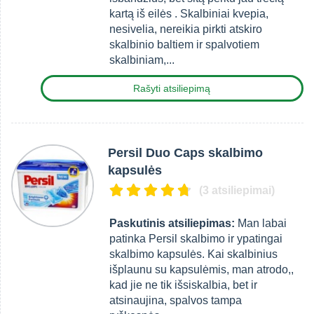
kartą iš eilės . Skalbiniai kvepia,
nesivelia, nereikia pirkti atskiro
skalbinio baltiem ir spalvotiem
skalbiniam,...
Rašyti atsiliepimą
Persil Duo Caps skalbimo
kapsulės
(3 atsiliepimai)
Paskutinis atsiliepimas:
Man labai
patinka Persil skalbimo ir ypatingai
skalbimo kapsulės. Kai skalbinius
išplaunu su kapsulėmis, man atrodo,,
kad jie ne tik išsiskalbia, bet ir
atsinaujina, spalvos tampa