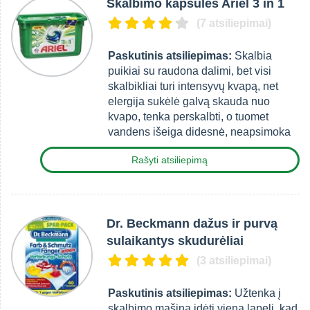
Skalbimo kapsulės Ariel 3 in 1
(7 atsiliepimai)
Paskutinis atsiliepimas:
Skalbia
puikiai su raudona dalimi, bet visi
skalbikliai turi intensyvų kvapą, net
elergija sukėlė galvą skauda nuo
kvapo, tenka perskalbti, o tuomet
vandens išeiga didesnė, neapsimoka
Rašyti atsiliepimą
Dr. Beckmann dažus ir purvą
sulaikantys skudurėliai
(3 atsiliepimai)
Paskutinis atsiliepimas:
Užtenka į
skalbimo mašiną įdėti vieną lapelį, kad