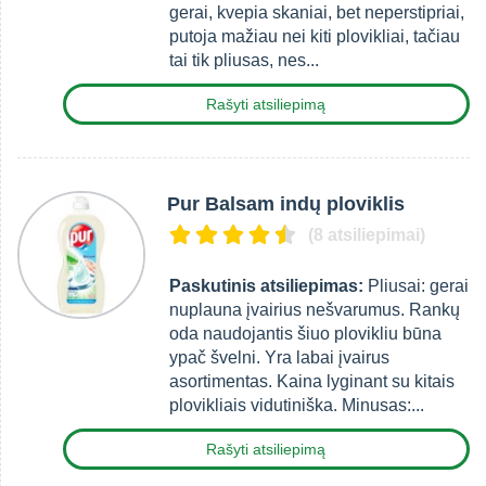
gerai, kvepia skaniai, bet neperstipriai,
putoja mažiau nei kiti plovikliai, tačiau
tai tik pliusas, nes...
Rašyti atsiliepimą
Pur Balsam indų ploviklis
(8 atsiliepimai)
Paskutinis atsiliepimas:
Pliusai: gerai
nuplauna įvairius nešvarumus. Rankų
oda naudojantis šiuo plovikliu būna
ypač švelni. Yra labai įvairus
asortimentas. Kaina lyginant su kitais
plovikliais vidutiniška. Minusas:...
Rašyti atsiliepimą