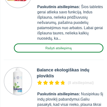
Paskutinis atsiliepimas:
Šios tabletės
gerai atlieka savo funkciją. Indus
išplauna, nelieka pridžiuvusių
nešvarumų, pašalina puodelių
patamsėjimus nuo arbatos. Labai gerai
išplauna taures, nelieka kalkių
nuosėdų, ka...
Rašyti atsiliepimą
Balance ekologiškas indų
ploviklis
(8 atsiliepimai)
Paskutinis atsiliepimas:
Nusipirkau šį
indų ploviklį pabandymui.Galiu
pasakyti, kad visai nieko, plauna tikrai