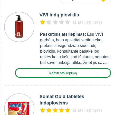
VIVI indų ploviklis
(1 atsiliepimas)
Paskutinis atsiliepimas:
Esu VIVI
gerbėja, beto apskritai vertinu eko
prekes, susigundžiau šiuo indų
plovikliu, konsultantė pasakė jog
reikės kelių lašų kad išplautų, neputos,
bet savo funkcija atliks, žinot jis sav...
Rašyti atsiliepimą
Somat Gold tabletės
indaplovėms
(1 atsiliepimas)