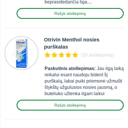
beprasidedančia liga....
Rašyti atsiliepimą
Otrivin Menthol nosies
purškalas
(10 atsiliepimų)
Paskutinis atsiliepimas:
Jau ilgą laiką
reikalui esant naudoju būtent šį
purškalą, labai puiki priemonė užmušti
šlykštų užgulusios nosies jausmą, o
buteliuko užtenka ilgam laikui
Rašyti atsiliepimą