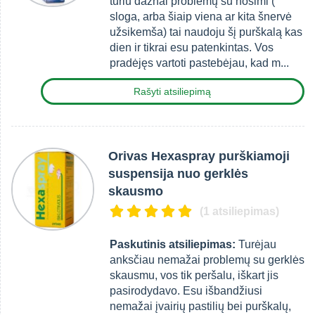
turiu dažnai problemų su nosimi (
sloga, arba šiaip viena ar kita šnervė
užsikemša) tai naudoju šį purškalą kas
dien ir tikrai esu patenkintas. Vos
pradėjęs vartoti pastebėjau, kad m...
Rašyti atsiliepimą
Orivas Hexaspray purškiamoji
suspensija nuo gerklės
skausmo
(1 atsiliepimas)
Paskutinis atsiliepimas:
Turėjau
anksčiau nemažai problemų su gerklės
skausmu, vos tik peršalu, iškart jis
pasirodydavo. Esu išbandžiusi
nemažai įvairių pastilių bei purškalų,