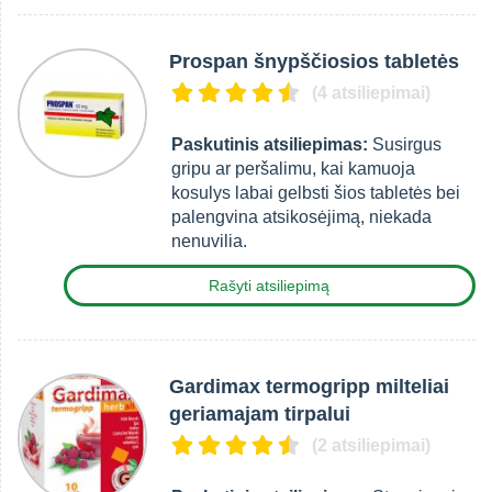
Prospan šnypščiosios tabletės
(4 atsiliepimai)
Paskutinis atsiliepimas:
Susirgus
gripu ar peršalimu, kai kamuoja
kosulys labai gelbsti šios tabletės bei
palengvina atsikosėjimą, niekada
nenuvilia.
Rašyti atsiliepimą
Gardimax termogripp milteliai
geriamajam tirpalui
(2 atsiliepimai)