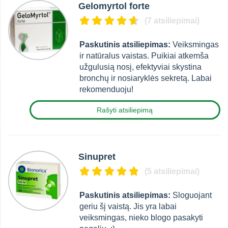
Gelomyrtol forte
(7 atsiliepimai)
Paskutinis atsiliepimas:
Veiksmingas
ir natūralus vaistas. Puikiai atkemša
užgulusią nosį, efektyviai skystina
bronchų ir nosiaryklės sekretą. Labai
rekomenduoju!
Rašyti atsiliepimą
Sinupret
(5 atsiliepimai)
Paskutinis atsiliepimas:
Sloguojant
geriu šį vaistą. Jis yra labai
veiksmingas, nieko blogo pasakyti