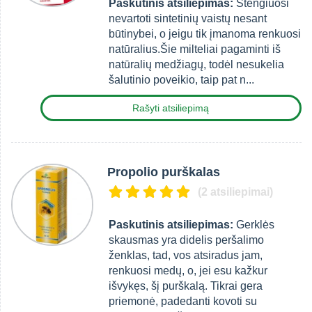
Paskutinis atsiliepimas:
Stengiuosi
nevartoti sintetinių vaistų nesant
būtinybei, o jeigu tik įmanoma renkuosi
natūralius.Šie milteliai pagaminti iš
natūralių medžiagų, todėl nesukelia
šalutinio poveikio, taip pat n...
Rašyti atsiliepimą
Propolio purškalas
(2 atsiliepimai)
Paskutinis atsiliepimas:
Gerklės
skausmas yra didelis peršalimo
ženklas, tad, vos atsiradus jam,
renkuosi medų, o, jei esu kažkur
išvykęs, šį purškalą. Tikrai gera
priemonė, padedanti kovoti su