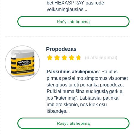
bet HEXASPRAY pasirodė
veiksmingiausias...
Rašyti atsiliepimą
Propodezas
(6 atsiliepimai)
Paskutinis atsiliepimas:
Pajutus
pirmus peršalimo simptomus visuomet
stengiuos turėti po ranka propodezo.
Puikiai numalšina sudirgusią gerklę,
jos "kutenimą". Labiausiai patinka
imbiero skonio, nes kiek esu
išbandęs...
Rašyti atsiliepimą