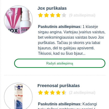
Jox purškalas
(9 atsiliepimai)
Paskutinis atsiliepimas:
1 klasėje
sirgau angina. Vartojau įvairius vaistus,
bet veiksmingiausias vaistas buvo Jox
purškalas. Tačiau jo skonis yra labai
bjaurus, dėl to galėjau apsivemti.
Tikiuosi, kad su šiuo bjaur...
Rašyti atsiliepimą
Freenosal purškalas
(2 atsiliepimai)
Paskutinis atsiliepimas:
Kadangi