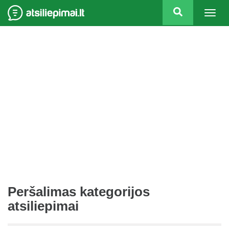
Togg
navig
Peršalimas kategorijos
atsiliepimai