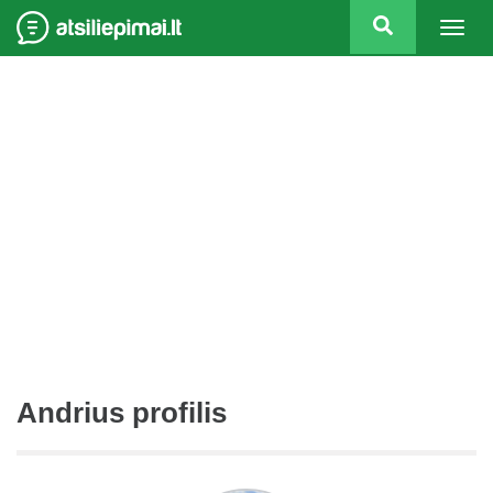
Togg
navig
Andrius profilis