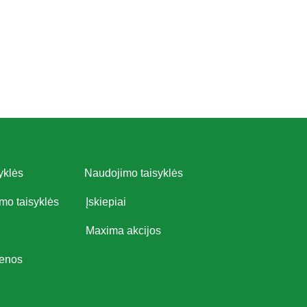
yklės
Naudojimo taisyklės
imo taisyklės
Įskiepiai
Maxima akcijos
ienos