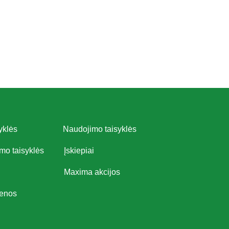
yklės
Naudojimo taisyklės
imo taisyklės
Įskiepiai
Maxima akcijos
ienos