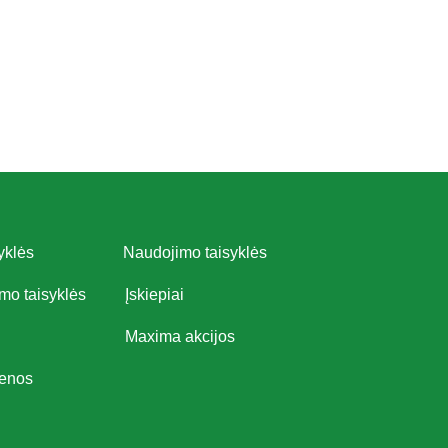
yklės
Naudojimo taisyklės
imo taisyklės
Įskiepiai
Maxima akcijos
ienos