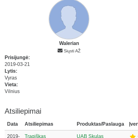
Walerian
Siųsti AŽ
Prisijungė:
2019-03-21
Lytis:
Vyras
Vieta:
Vilnius
Atsiliepimai
Data
Atsiliepimas
Produktas/Paslauga
Įve
2019-
Tragiškas
UAB Skulas