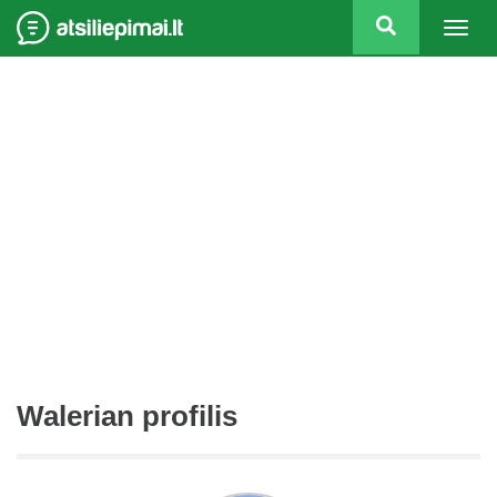
Togg
navig
Walerian profilis