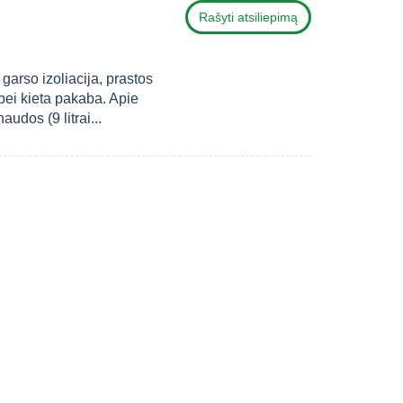
Rašyti atsiliepimą
garso izoliacija, prastos
ei kieta pakaba. Apie
udos (9 litrai...