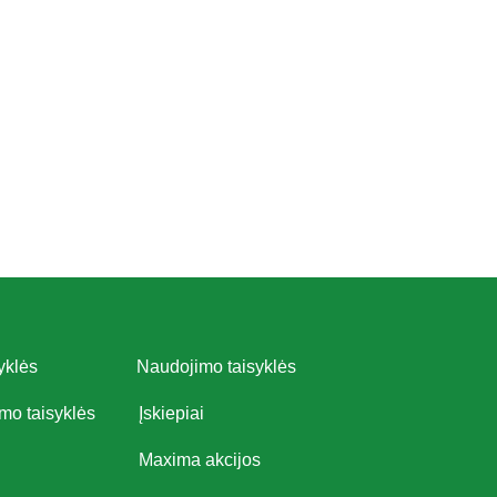
yklės
Naudojimo taisyklės
imo taisyklės
Įskiepiai
Maxima akcijos