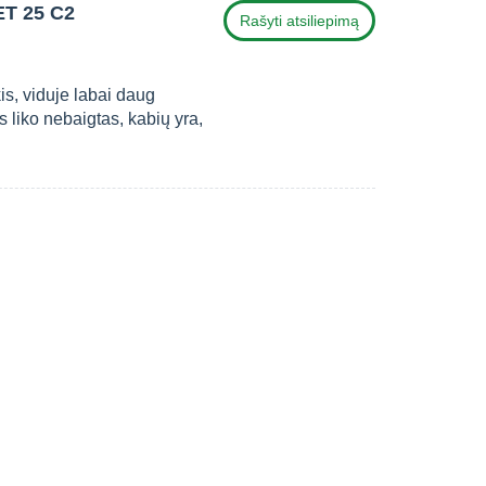
ET 25 C2
Rašyti atsiliepimą
is, viduje labai daug
s liko nebaigtas, kabių yra,