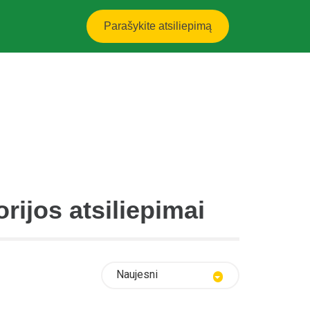
Parašykite atsiliepimą
orijos atsiliepimai
Naujesni