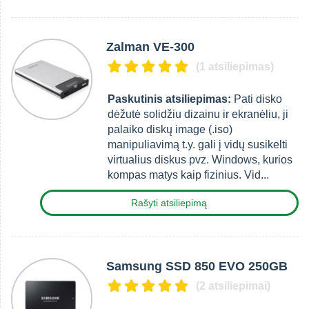
Zalman VE-300
(1 atsiliepimas)
Paskutinis atsiliepimas:
Pati disko
dėžutė solidžiu dizainu ir ekranėliu, ji
palaiko diskų image (.iso)
manipuliavimą t.y. gali į vidų susikelti
virtualius diskus pvz. Windows, kurios
kompas matys kaip fizinius. Vid...
Rašyti atsiliepimą
Samsung SSD 850 EVO 250GB
(2 atsiliepimai)