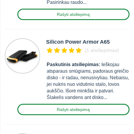
Pasirinkau raudo...
Rašyti atsiliepimą
Silicon Power Armor A65
(1 atsiliepimas)
Paskutinis atsiliepimas:
Ieškojau
atsparaus smūgiams, padoraus greičio
disko - ir radau, nenusivyliau. Nebaisu,
jei nukris nuo vidutinio stalo, lovos
aukščio. Išorė minkšta ir patvari.
Šlakelis vandens ant disko...
Rašyti atsiliepimą