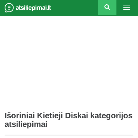
Togg
navig
Išoriniai Kietieji Diskai kategorijos
atsiliepimai