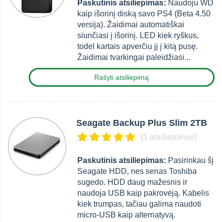
Paskutinis atsiliepimas:
Naudoju WD
kaip išorinį diską savo PS4 (Beta 4.50
versija). Žaidimai automatiškai
siunčiasi į išorinį. LED kiek ryškus,
todel kartais apverčiu jį į kitą pusę.
Žaidimai tvarkingai paleidžiasi...
Rašyti atsiliepimą
Seagate Backup Plus Slim 2TB
(1 atsiliepimas)
Paskutinis atsiliepimas:
Pasirinkau šį
Seagate HDD, nes senas Toshiba
sugedo. HDD daug mažesnis ir
naudoja USB kaip pakrovėją. Kabelis
kiek trumpas, tačiau galima naudoti
micro-USB kaip alternatyvą.