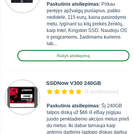
Paskutinis atsiliepimas:
Pirkau
perėjęs apžvalgų puslapius, patiko
nedidelė, 115 eurų, kaina pasirodymo
metu, lyginant su kitų prekės ženklų,
kaip Intel, Kingston SSD. Naudoju OS
ir programoms, žaidimams kuriems
lab...
Rašyti atsiliepimą
SSDNow V300 240GB
(1 atsiliepimas)
Paskutinis atsiliepimas:
Šį 240GB
talpos diską už $66 iš eBay įsigijau
juodo penktadienio akcijos metus prieš
du metus. Iki dabar tarnauja kaip
antrinis darbinis laptopo diskas darbui