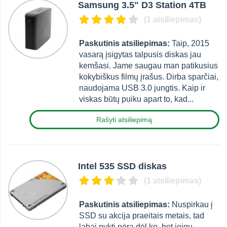
Samsung 3.5" D3 Station 4TB
(1 atsiliepimas)
Paskutinis atsiliepimas:
Taip, 2015
vasarą įsigytas talpusis diskas jau
kemšasi. Jame saugau man patikusius
kokybiškus filmų įrašus. Dirba sparčiai,
naudojama USB 3.0 jungtis. Kaip ir
viskas būtų puiku apart to, kad...
Rašyti atsiliepimą
Intel 535 SSD diskas
(1 atsiliepimas)
Paskutinis atsiliepimas:
Nuspirkau į
SSD su akcija praeitais metais, tad
labai pykti nėra dėl ko, bet jeigu