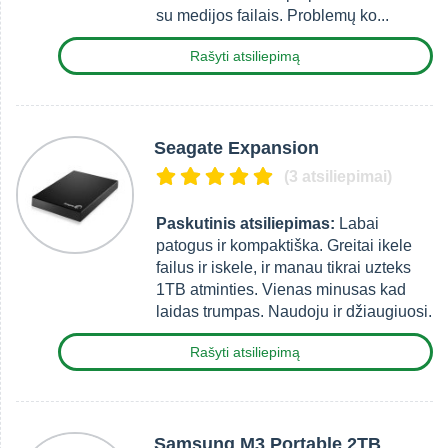
su medijos failais. Problemų ko...
Rašyti atsiliepimą
Seagate Expansion
(3 atsiliepimai)
Paskutinis atsiliepimas:
Labai
patogus ir kompaktiška. Greitai ikele
failus ir iskele, ir manau tikrai uzteks
1TB atminties. Vienas minusas kad
laidas trumpas. Naudoju ir džiaugiuosi.
Rašyti atsiliepimą
Samsung M3 Portable 2TB