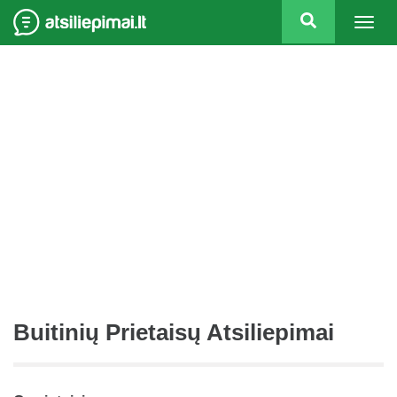
Togg
navig
Buitinių Prietaisų Atsiliepimai