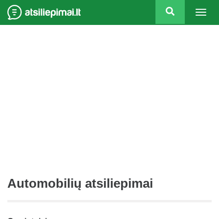
Togg
navig
Automobilių atsiliepimai