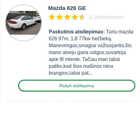
Mazda 626 GE
(1 atsiliepimas)
Paskutinis atsiliepimas:
Turiu mazda
626 97m. 1.8 77kw hečbeką.
Manevringas,smagiai važiuojantis,šis
mano atveju gana valgus,suvartoja
apie 8l mieste. Tačiau man labai
patiko,kad šios mašinos nėra
brangios,labai pat...
Rašyti atsiliepimą