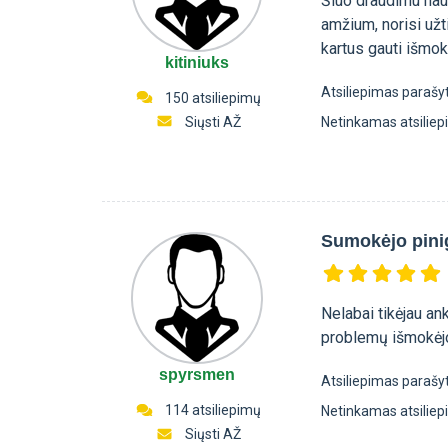
Šiuo draudimu nau
amžium, norisi užt
kartus gauti išmok
kitiniuks
Atsiliepimas parašy
150 atsiliepimų
Siųsti AŽ
Netinkamas atsilie
Sumokėjo pini
Nelabai tikėjau a
problemų išmokėj
spyrsmen
Atsiliepimas parašy
114 atsiliepimų
Netinkamas atsilie
Siųsti AŽ