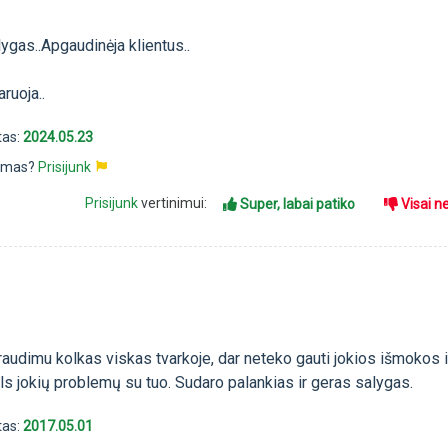
lygas..Apgaudinėja klientus..
ruoja..
tas:
2024.05.23
pimas?
Prisijunk
Prisijunk
vertinimui:
Super, labai patiko
Visai n
audimu kolkas viskas tvarkoje, dar neteko gauti jokios išmokos iš
ls jokių problemų su tuo. Sudaro palankias ir geras salygas.
tas:
2017.05.01