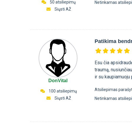
50 atsiliepimų
Netinkamas atsilie
Siųsti AŽ
Patikima bend
Esu čia apsidraud
traumą, nusiunčiau
ir su kaupiamuoju 
DonVital
Atsiliepimas parašy
100 atsiliepimų
Siųsti AŽ
Netinkamas atsilie