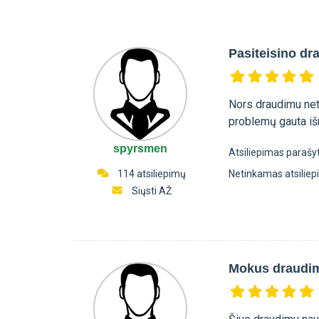
Pasiteisino d
Nors draudimu neti
problemų gauta iš
spyrsmen
Atsiliepimas parašy
114 atsiliepimų
Netinkamas atsilie
Siųsti AŽ
Mokus draudi