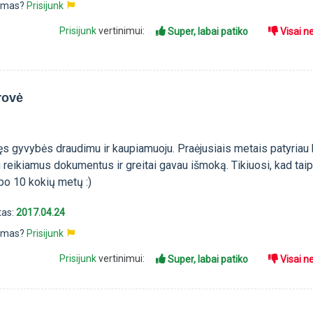
pimas?
Prisijunk
Prisijunk
vertinimui:
Super, labai patiko
Visai n
rovė
ęs gyvybės draudimu ir kaupiamuoju. Praėjusiais metais patyriau 
 reikiamus dokumentus ir greitai gavau išmoką. Tikiuosi, kad taip
po 10 kokių metų :)
tas:
2017.04.24
pimas?
Prisijunk
Prisijunk
vertinimui:
Super, labai patiko
Visai n