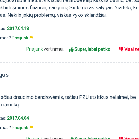
dojuosi apie metus.Anksčiau neatrodė kaip kažkas būtino, bet s
iktinti šeimos financinį saugumą.Siūlo geras salygas. Yra tekę ke
as. Nekilo jokių problemų, viskas vyko sklandžiai.
tas:
2017.04.13
pimas?
Prisijunk
Prisijunk
vertinimui:
Super, labai patiko
Visai n
gus
nksčiau draudimo bendrovėmis, tačiau PZU atsitikus nelaimei, be
o išmoką
tas:
2017.04.04
pimas?
Prisijunk
Prisijunk
vertinimui: