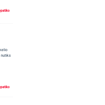
epatiko
kelio
 nutiks
epatiko