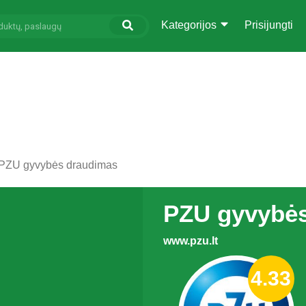
Kategorijos
Prisijungti
PZU gyvybės draudimas
PZU gyvybė
www.pzu.lt
4.33