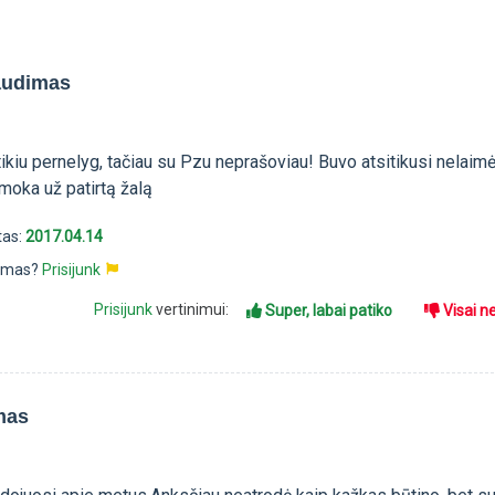
raudimas
kiu pernelyg, tačiau su Pzu neprašoviau! Buvo atsitikusi nelaimė
moka už patirtą žalą
tas:
2017.04.14
pimas?
Prisijunk
Prisijunk
vertinimui:
Super, labai patiko
Visai n
mas