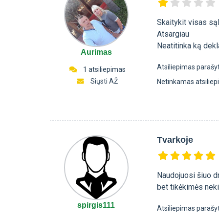
Skaitykit visas są
Atsargiau
Neatitinka ką dekla
Aurimas
Atsiliepimas parašy
1 atsiliepimas
Siųsti AŽ
Netinkamas atsilie
Tvarkoje
Naudojuosi šiuo dr
bet tikėkimės neki
spirgis111
Atsiliepimas parašy