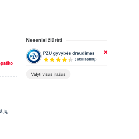
Neseniai žiūrėti
PZU gyvybės draudimas
( atsiliepimų)
epatiko
Valyti visus įrašus
 jų,