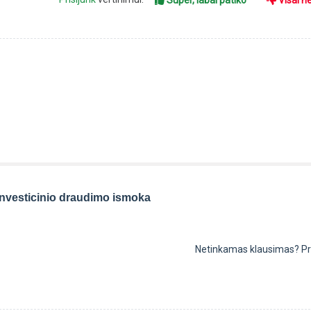
Super, labai patiko
Visai n
 investicinio draudimo ismoka
Netinkamas klausimas?
P