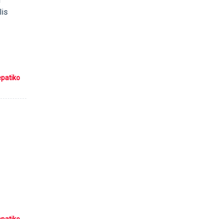
u
lis
epatiko