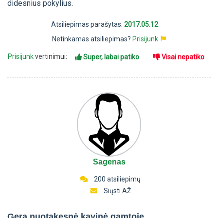
didesnius pokylius.
Atsiliepimas parašytas:
2017.05.12
Netinkamas atsiliepimas?
Prisijunk
Prisijunk
vertinimui:
Super, labai patiko
Visai nepatiko
Sagenas
200 atsiliepimų
Siųsti AŽ
Gera nuotakesnė kavinė gamtoje