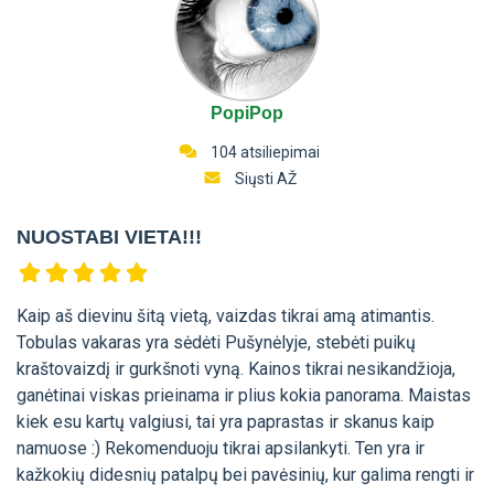
PopiPop
104 atsiliepimai
Siųsti AŽ
NUOSTABI VIETA!!!
Kaip aš dievinu šitą vietą, vaizdas tikrai amą atimantis.
Tobulas vakaras yra sėdėti Pušynėlyje, stebėti puikų
kraštovaizdį ir gurkšnoti vyną. Kainos tikrai nesikandžioja,
ganėtinai viskas prieinama ir plius kokia panorama. Maistas
kiek esu kartų valgiusi, tai yra paprastas ir skanus kaip
namuose :) Rekomenduoju tikrai apsilankyti. Ten yra ir
kažkokių didesnių patalpų bei pavėsinių, kur galima rengti ir