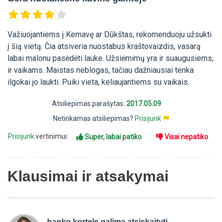
Važiuojantiems į Kernavę ar Dūkštas, rekomenduoju užsukti
į šią vietą. Čia atsiveria nuostabus kraštovaizdis, vasarą
labai malonu pasėdėti lauke. Užsiėmimų yra ir suaugusiems,
ir vaikams. Maistas neblogas, tačiau dažniausiai tenka
ilgokai jo laukti. Puiki vieta, keliaujantiems su vaikais.
Atsiliepimas parašytas:
2017.05.09
Netinkamas atsiliepimas?
Prisijunk
Prisijunk
vertinimui:
Super, labai patiko
Visai nepatiko
Klausimai ir atsakymai
banko kortele galima atsiskaityti