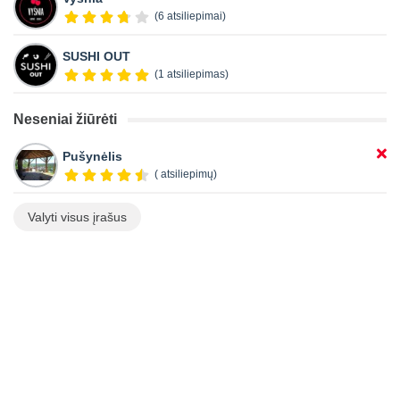
(6 atsiliepimai)
SUSHI OUT
(1 atsiliepimas)
Neseniai žiūrėti
Pušynėlis
( atsiliepimų)
Valyti visus įrašus