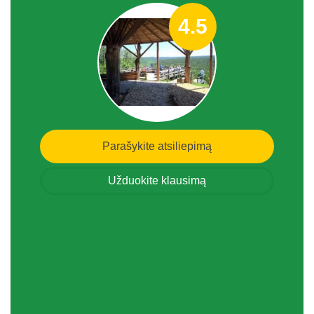
4.5
Parašykite atsiliepimą
Užduokite klausimą