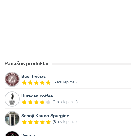
Panašūs produktai
Būsi trečias
(5 atsiliepimai)
Huracan coffee
(1 atsiliepimas)
Senoji Kauno Spurginė
(8 atsiliepimai)
Vyšnia