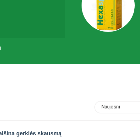
i
Naujesni
alšina gerklės skausmą