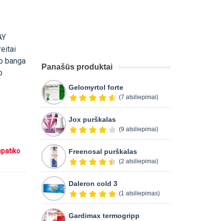
AY
eitai
mo banga
Panašūs produktai
p
Gelomyrtol forte
(7 atsiliepimai)
Jox purškalas
(9 atsiliepimai)
epatiko
Freenosal purškalas
(2 atsiliepimai)
Daleron cold 3
(1 atsiliepimas)
Gardimax termogripp