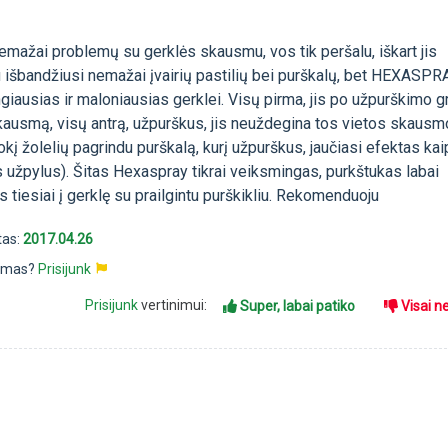
emažai problemų su gerklės skausmu, vos tik peršalu, iškart jis
 išbandžiusi nemažai įvairių pastilių bei purškalų, bet HEXASPR
iausias ir maloniausias gerklei. Visų pirma, jis po užpurškimo gr
kausmą, visų antrą, užpurškus, jis neuždegina tos vietos skaus
tokį žolelių pagrindu purškalą, kurį užpurškus, jaučiasi efektas kai
s užpylus). Šitas Hexaspray tikrai veiksmingas, purkštukas labai
s tiesiai į gerklę su prailgintu purškikliu. Rekomenduoju
tas:
2017.04.26
pimas?
Prisijunk
Prisijunk
vertinimui:
Super, labai patiko
Visai n