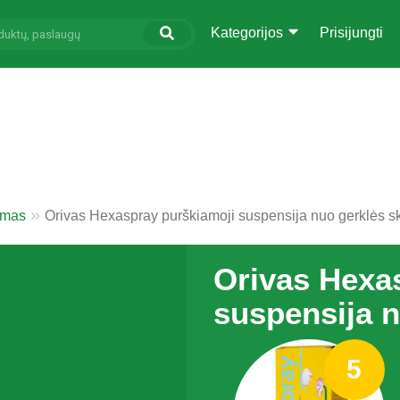
Kategorijos
Prisijungti
imas
Orivas Hexaspray purškiamoji suspensija nuo gerklės 
Orivas Hexa
suspensija 
5