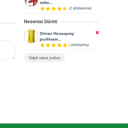
milte...
(2 atsiliepimai)
Neseniai žiūrėti
Orivas Hexaspray
purškiam...
( atsiliepimų)
Valyti visus įrašus