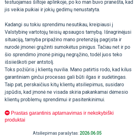
testuojamas šiltoje aplinkoje, po ko man buvo pranešta, kad
jis veikia puikiai ir jokių gedimų nenustatyta.
Kadangi su tokiu sprendimu nesutikau, kreipiausi į
Valstybinę vartotojų teisių apsaugos tarnybą. Išnagrinėjusi
situaciją, tarnyba pripažino mano pretenziją pagrįsta ir
nurodė įmonei grąžinti sumokėtus pinigus. Tačiau net ir po
šio sprendimo įmonė pinigų negrąžino, todėl juos teko
išsiieškoti per antstolį.
Toks požiūris į klientą nuvilia. Mano patirtis rodo, kad kilus
garantiniam ginčui procesas gali būti ilgas ir sudėtingas.
Taip pat, perskaičius kitų klientų atsiliepimus, susidaro
įspūdis, kad įmonė ne visada skiria pakankamai dėmesio
klientų problemų sprendimui ir pasitenkinimui.
Prastas garantinis aptarnavimas ir nekokybiški
produktai
Atsiliepimas parašytas:
2026.06.05