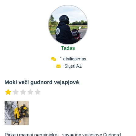
Tadas
1 atsiliepimas
Siųsti AŽ
Moki veži gudnord vejapjovė
Pirkau mamai pensininkei , savaeigę vejapjovę Gudnord ,