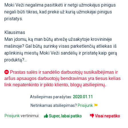
Moki Veži negalima pasitikėti ir netgi užmokėjus pinigus
negali būti tikras, kad prekė už kurią užmokėjai pinigus
pristatys.
Klausimas
Man įdomu, ką man būtų atvežę užsakytoje krovininėje
mašinoje? Gal būtų surinkę visas parketlenčių atliekas iš
aplinkinių miestų Moki Veži sandėlių ir pristatę kaip gerą
produktą?...
Prastas salės ir sandėlio darbuotojų susikalbėjimas ir
aršus apsaugos darbuotojų bendravimas yra tiesus kelias
link nepatenkinto ir pikto kliento, blogų atsiliepimų.
Atsiliepimas parašytas:
2020.01.11
Netinkamas atsiliepimas?
Prisijunk
Prisijunk
vertinimui:
Super, labai patiko
Visai nepatiko