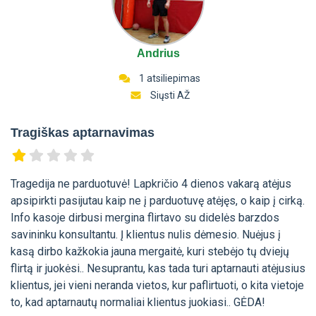
Andrius
1 atsiliepimas
Siųsti AŽ
Tragiškas aptarnavimas
Tragedija ne parduotuvė! Lapkričio 4 dienos vakarą atėjus
apsipirkti pasijutau kaip ne į parduotuvę atėjęs, o kaip į cirką.
Info kasoje dirbusi mergina flirtavo su didelės barzdos
savininku konsultantu. Į klientus nulis dėmesio. Nuėjus į
kasą dirbo kažkokia jauna mergaitė, kuri stebėjo tų dviejų
flirtą ir juokėsi.. Nesuprantu, kas tada turi aptarnauti atėjusius
klientus, jei vieni neranda vietos, kur paflirtuoti, o kita vietoje
to, kad aptarnautų normaliai klientus juokiasi.. GĖDA!