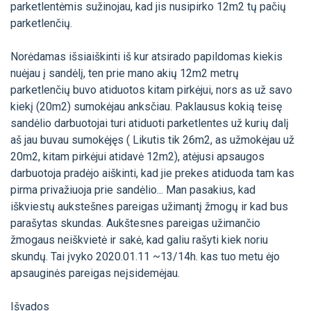
parketlentėmis sužinojau, kad jis nusipirko 12m2 tų pačių
parketlenčių.
Norėdamas išsiaiškinti iš kur atsirado papildomas kiekis
nuėjau į sandėlį, ten prie mano akių 12m2 metrų
parketlenčių buvo atiduotos kitam pirkėjui, nors as už savo
kiekį (20m2) sumokėjau anksčiau. Paklausus kokią teisę
sandėlio darbuotojai turi atiduoti parketlentes už kurių dalį
aš jau buvau sumokėjęs ( Likutis tik 26m2, as užmokėjau už
20m2, kitam pirkėjui atidavė 12m2), atėjusi apsaugos
darbuotoja pradėjo aiškinti, kad jie prekes atiduoda tam kas
pirma privažiuoja prie sandėlio... Man pasakius, kad
iškviestų aukstešnes pareigas užimantį žmogų ir kad bus
parašytas skundas. Aukštesnes pareigas užimančio
žmogaus neiškvietė ir sakė, kad galiu rašyti kiek noriu
skundų. Tai įvyko 2020.01.11 ~13/14h. kas tuo metu ėjo
apsauginės pareigas neįsidemėjau.
Išvados