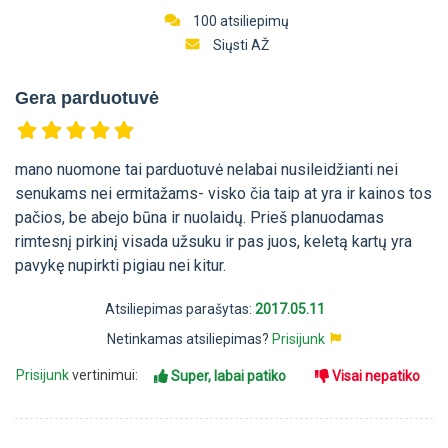
100 atsiliepimų
Siųsti AŽ
Gera parduotuvė
mano nuomone tai parduotuvė nelabai nusileidžianti nei
senukams nei ermitažams- visko čia taip at yra ir kainos tos
pačios, be abejo būna ir nuolaidų. Prieš planuodamas
rimtesnį pirkinį visada užsuku ir pas juos, keletą kartų yra
pavykę nupirkti pigiau nei kitur.
Atsiliepimas parašytas:
2017.05.11
Netinkamas atsiliepimas?
Prisijunk
Prisijunk
vertinimui:
Super, labai patiko
Visai nepatiko