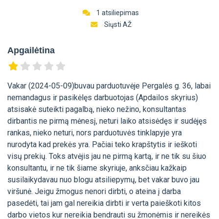
1 atsiliepimas
Siųsti AŽ
Apgailėtina
Vakar (2024-05-09)buvau parduotuvėje Pergalės g. 36, labai
nemandagus ir pasikėlęs darbuotojas (Apdailos skyrius)
atsisakė suteikti pagalbą, nieko nežino, konsultantas
dirbantis ne pirmą mėnesį, neturi laiko atsisėdęs ir sudėjęs
rankas, nieko neturi, nors parduotuvės tinklapyje yra
nurodyta kad prekės yra. Pačiai teko krapštytis ir ieškoti
visų prekių. Toks atvėjis jau ne pirmą kartą, ir ne tik su šiuo
konsultantu, ir ne tik šiame skyriuje, anksčiau kažkaip
susilaikydavau nuo blogu atsiliepymų, bet vakar buvo jau
viršunė. Jeigu žmogus nenori dirbti, o ateina į darba
pasedėti, tai jam gal nereikia dirbti ir verta paieškoti kitos
darbo vietos kur nereikia bendrauti su žmonėmis ir nereikės