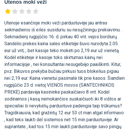
Utenos moki veži
Utenoje esančioje moki veži parduotuvėje jau antras
sekmadienis iš eilės susiduriu su nesąžiningu prekiavimu .
Sekmadienį rugpjūčio 16. d. pirkau 40 vnt. vejos bordiurų .
Sandėlio prekės kaina salės etiketėje buvo nurodyta 2.05
eur už vnt, , bet kasoje teko mokėti po 2,19 eur už vienetą.
Kodėl etikėteje ir kasoje toks skirtumas kainų nei
informacijoje , nei konsultantai nesugebėjo paaiškinti. Kitur,
pvz. Bikuvos prekyba bučiau pirkusi tuos blokelius pigiau
nei 2,19 eur. Kaina vienetui pasimatė tik prie kasos. Šiandien
rugpjūčio 23 d. vietoj VIENOS movos (SANTECHNIKOS
PREKĖ) pardavėja kasininkė paskaičiavo 8 vnt. Kodėl
sodinamos į kasą nemokančios suskaičiuoti iki 8 vištos ar
specialiai ši nevykėlių parduotuvė padengia taip trūkumus?
Tragiškiausia, kad gražintų 12 eur 53 ct man atgal informavo
, kad teks laukti dėl sistemos net 15 min parduotuvėje. Ar
suprantate , kad tos 15 min laukti parduotuvėje savo pinigų