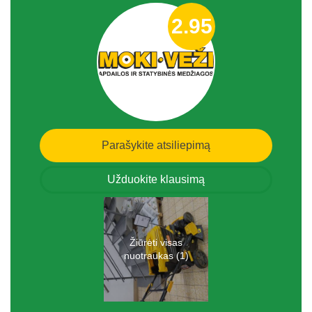
2.95
Parašykite atsiliepimą
Užduokite klausimą
Žiūrėti visas
nuotraukas (1)