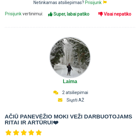
Netinkamas atsiliepimas?
Prisijunk
Prisijunk
vertinimui:
Super, labai patiko
Visai nepatiko
Laima
2 atsiliepimai
Siųsti AŽ
AČIŪ PANEVĖŽIO MOKI VEŽI DARBUOTOJAMS
RITAI IR ARTŪRUI❤️