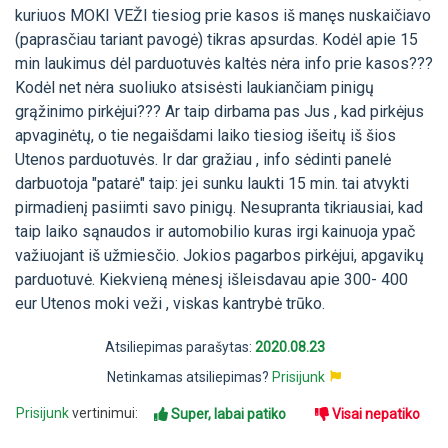
kuriuos MOKI VEŽI tiesiog prie kasos iš manęs nuskaičiavo
(paprasčiau tariant pavogė) tikras apsurdas. Kodėl apie 15
min laukimus dėl parduotuvės kaltės nėra info prie kasos???
Kodėl net nėra suoliuko atsisėsti laukiančiam pinigų
grąžinimo pirkėjui??? Ar taip dirbama pas Jus , kad pirkėjus
apvaginėtų, o tie negaišdami laiko tiesiog išeitų iš šios
Utenos parduotuvės. Ir dar gražiau , info sėdinti panelė
darbuotoja "patarė" taip: jei sunku laukti 15 min. tai atvykti
pirmadienį pasiimti savo pinigų. Nesupranta tikriausiai, kad
taip laiko sąnaudos ir automobilio kuras irgi kainuoja ypač
važiuojant iš užmiesčio. Jokios pagarbos pirkėjui, apgavikų
parduotuvė. Kiekvieną mėnesį išleisdavau apie 300- 400
eur Utenos moki veži , viskas kantrybė trūko.
Atsiliepimas parašytas:
2020.08.23
Netinkamas atsiliepimas?
Prisijunk
Prisijunk
vertinimui:
Super, labai patiko
Visai nepatiko