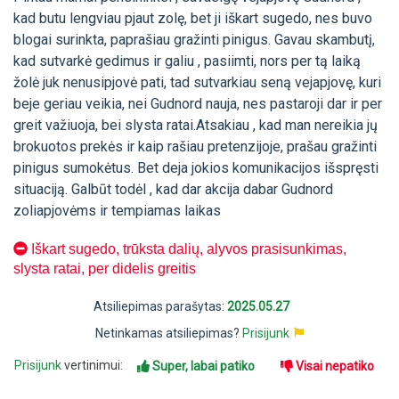
kad butu lengviau pjaut zolę, bet ji iškart sugedo, nes buvo
blogai surinkta, paprašiau gražinti pinigus. Gavau skambutį,
kad sutvarkė gedimus ir galiu , pasiimti, nors per tą laiką
žolė juk nenusipjovė pati, tad sutvarkiau seną vejapjovę, kuri
beje geriau veikia, nei Gudnord nauja, nes pastaroji dar ir per
greit važiuoja, bei slysta ratai.Atsakiau , kad man nereikia jų
brokuotos prekės ir kaip rašiau pretenzijoje, prašau gražinti
pinigus sumokėtus. Bet deja jokios komunikacijos išspręsti
situaciją. Galbūt todėl , kad dar akcija dabar Gudnord
zoliapjovėms ir tempiamas laikas
Iškart sugedo, trūksta dalių, alyvos prasisunkimas,
slysta ratai, per didelis greitis
Atsiliepimas parašytas:
2025.05.27
Netinkamas atsiliepimas?
Prisijunk
Prisijunk
vertinimui:
Super, labai patiko
Visai nepatiko