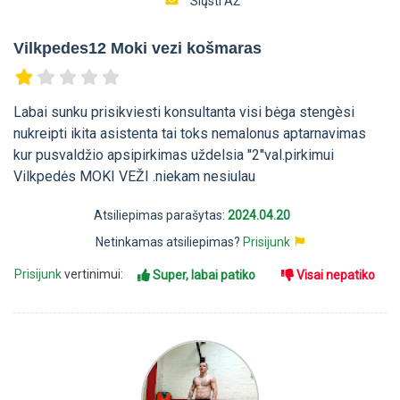
Siųsti AŽ
Vilkpedes12 Moki vezi košmaras
Labai sunku prisikviesti konsultanta visi bėga stengèsi
nukreipti ikita asistenta tai toks nemalonus aptarnavimas
kur pusvaldžio apsipirkimas uždelsia ''2''val.pirkimui
Vilkpedės MOKI VEŽI .niekam nesiulau
Atsiliepimas parašytas:
2024.04.20
Netinkamas atsiliepimas?
Prisijunk
Prisijunk
vertinimui:
Super, labai patiko
Visai nepatiko