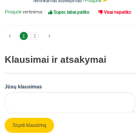
Netinkamas atsiliepimas?
Prisijunk
Prisijunk
vertinimui:
Super, labai patiko
Visai nepatiko
‹
›
1
2
Klausimai ir atsakymai
Jūsų klausimas