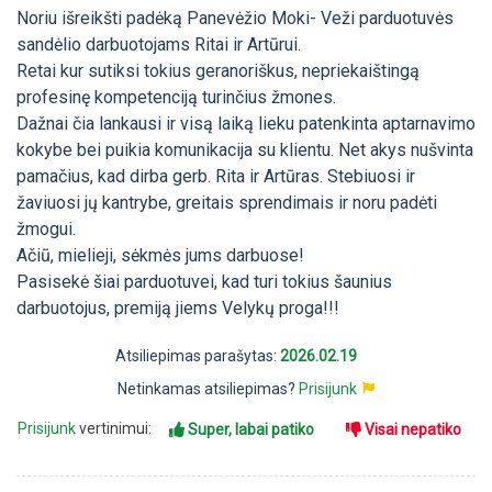
Noriu išreikšti padėką Panevėžio Moki- Veži parduotuvės
sandėlio darbuotojams Ritai ir Artūrui.
Retai kur sutiksi tokius geranoriškus, nepriekaištingą
profesinę kompetenciją turinčius žmones.
Dažnai čia lankausi ir visą laiką lieku patenkinta aptarnavimo
kokybe bei puikia komunikacija su klientu. Net akys nušvinta
pamačius, kad dirba gerb. Rita ir Artūras. Stebiuosi ir
žaviuosi jų kantrybe, greitais sprendimais ir noru padėti
žmogui.
Ačiū, mielieji, sėkmės jums darbuose!
Pasisekė šiai parduotuvei, kad turi tokius šaunius
darbuotojus, premiją jiems Velykų proga!!!
Atsiliepimas parašytas:
2026.02.19
Netinkamas atsiliepimas?
Prisijunk
Prisijunk
vertinimui:
Super, labai patiko
Visai nepatiko