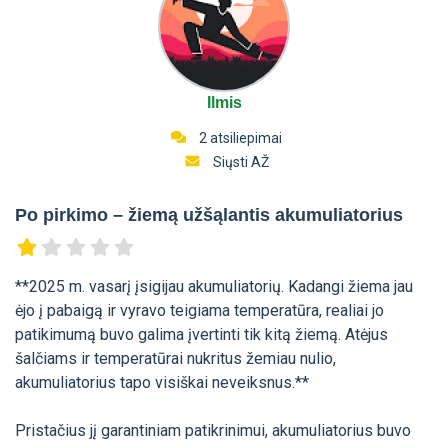
Ilmis
2 atsiliepimai
Siųsti AŽ
Po pirkimo – žiemą užšąlantis akumuliatorius
**2025 m. vasarį įsigijau akumuliatorių. Kadangi žiema jau
ėjo į pabaigą ir vyravo teigiama temperatūra, realiai jo
patikimumą buvo galima įvertinti tik kitą žiemą. Atėjus
šalčiams ir temperatūrai nukritus žemiau nulio,
akumuliatorius tapo visiškai neveiksnus.**
Pristačius jį garantiniam patikrinimui, akumuliatorius buvo