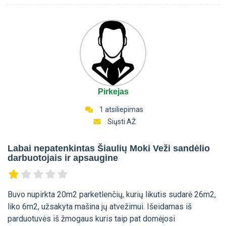
Pirkejas
1 atsiliepimas
Siųsti AŽ
Labai nepatenkintas Šiaulių Moki Veži sandėlio
darbuotojais ir apsaugine
Buvo nupirkta 20m2 parketlenčių, kurių likutis sudarė 26m2,
liko 6m2, užsakyta mašina jų atvežimui. Išeidamas iš
parduotuvės iš žmogaus kuris taip pat domėjosi