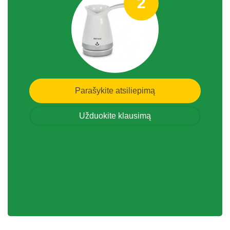
2
Parašykite atsiliepimą
Užduokite klausimą