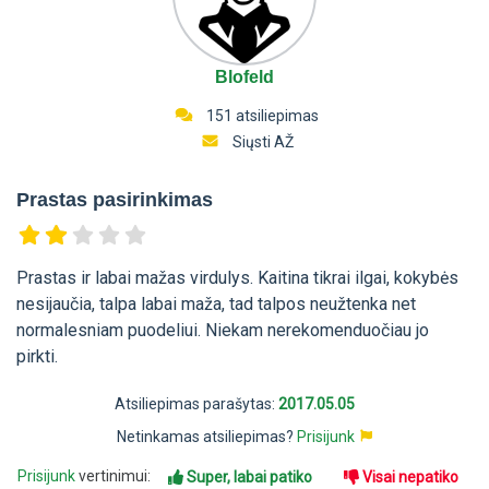
Blofeld
151 atsiliepimas
Siųsti AŽ
Prastas pasirinkimas
Prastas ir labai mažas virdulys. Kaitina tikrai ilgai, kokybės
nesijaučia, talpa labai maža, tad talpos neužtenka net
normalesniam puodeliui. Niekam nerekomenduočiau jo
pirkti.
Atsiliepimas parašytas:
2017.05.05
Netinkamas atsiliepimas?
Prisijunk
Prisijunk
vertinimui:
Super, labai patiko
Visai nepatiko