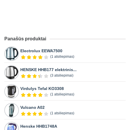
Panašūs produktai
Electrolux EEWA7500
(1 atsiliepimas)
HENSKE HHB177 elektrinis...
(3 atsiliepimai)
Virdulys Tefal KO3308
(1 atsiliepimas)
Vulcano A02
(1 atsiliepimas)
Henske HHB1748A