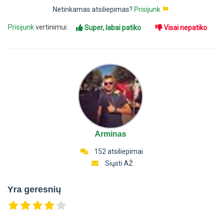
Netinkamas atsiliepimas?
Prisijunk
Prisijunk
vertinimui:
Super, labai patiko
Visai nepatiko
Arminas
152 atsiliepimai
Siųsti AŽ
Yra geresnių