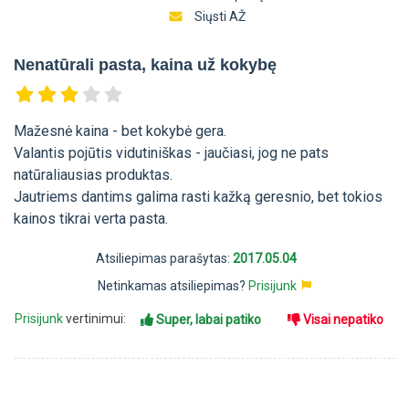
Siųsti AŽ
Nenatūrali pasta, kaina už kokybę
Mažesnė kaina - bet kokybė gera.
Valantis pojūtis vidutiniškas - jaučiasi, jog ne pats
natūraliausias produktas.
Jautriems dantims galima rasti kažką geresnio, bet tokios
kainos tikrai verta pasta.
Atsiliepimas parašytas:
2017.05.04
Netinkamas atsiliepimas?
Prisijunk
Prisijunk
vertinimui:
Super, labai patiko
Visai nepatiko