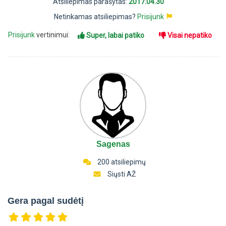
Atsiliepimas parašytas:
2017.04.30
Netinkamas atsiliepimas?
Prisijunk
Prisijunk
vertinimui:
Super, labai patiko
Visai nepatiko
Sagenas
200 atsiliepimų
Siųsti AŽ
Gera pagal sudėtį