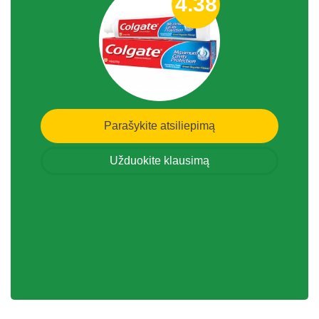
4.38
Parašykite atsiliepimą
Užduokite klausimą